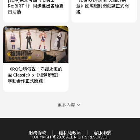
Re:BIRTH》 同步推出各種夏
章》國際服封閉測試正式開
日活動
跑
《RO仙境傳說：守護永恆的
愛 Classic》x《槍彈辯駁》
聯動合作正式開跑！
更多內容
服務條款
隱私權政策
客服聯繫
COPYRIGHT©
2026
ALL RIGHTS RESERVED.