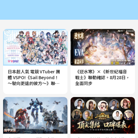
日本超人氣 電競 VTuber 團
《逆水寒》×《新世紀福音
資
體 VSPO!《Sail Beyond！
戰士》聯動確認。8月28日，
料
～駛向更遠的彼方～》聯動
全面同步
餐廳開跑
傳
輸
中…
請
勿
關
閉
視