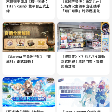
末世機甲 SLG《機甲突襲：
《三國群英傳：策定九州》
窗，
Titan Rush》雙平台正式上
知名實況主領軍出征 攜手
以
線
「可口可樂」跨界應援 沁涼
補給熱血開戰
避
免
失
敗！
Transferring
data…
Please
do
《Garena 三角洲行動》「寶
《絕區零》X 7-ELEVEN 聯動
not
藏月」正式啟動！
正式開跑！主題門市、實體
close
周邊登場
the
window
to
avoid
failure!
[死神]東永降臨《七騎士
《BanG Dream! 交織的樂